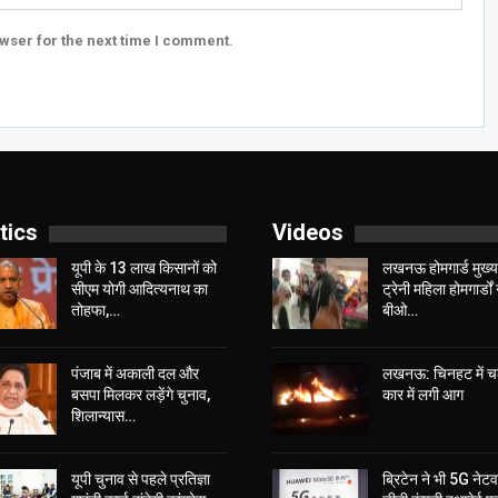
wser for the next time I comment.
tics
Videos
यूपी के 13 लाख किसानों को
लखनऊ होमगार्ड मुख्या
सीएम योगी आद‍ित्‍यनाथ का
ट्रेनी महिला होमगार्डों 
तोहफा,…
बीओ…
पंजाब में अकाली दल और
लखनऊ: चिनहट में 
बसपा मिलकर लड़ेंगे चुनाव,
कार में लगी आग
शिलान्यास…
यूपी चुनाव से पहले प्रतिज्ञा
ब्रिटेन ने भी 5G नेटवर