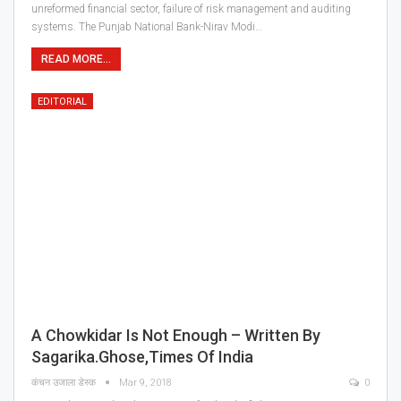
unreformed financial sector, failure of risk management and auditing
systems. The Punjab National Bank-Nirav Modi…
READ MORE...
EDITORIAL
A Chowkidar Is Not Enough – Written By
Sagarika.Ghose,Times Of India
कंचन उजाला डेस्क
Mar 9, 2018
0