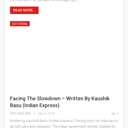
it’s important that we read the message right.…
READ MORE...
EDITORIAL
Facing The Slowdown – Written By Kaushik
Basu (Indian Express)
कंचन उजाला डेस्क
Mar 9, 2018
0
Written by Kaushik Basu (Indian Express) The big worry for India has to
do with jobs and inequality. The Indian government recently lowered its