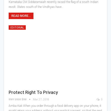
Karnataka CM Siddaramaiah recently raised the flag of a south Indian
revolt. States south of the Vindhyas have…
READ MORE...
EDITORIAL
Protect Right To Privacy
कंचन उजाला डेस्क
Mar 27, 2018
0
Amba Kak When you order through a food delivery app on your phone, it
might retain your address without your explicit consent, so that the next