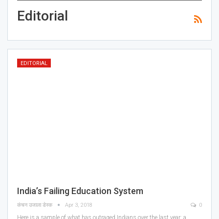
Editorial
EDITORIAL
India’s Failing Education System
कंचन उजाला डेस्क
Apr 3, 2018
0
Here is a sample of what has outraged Indians over the last year: a