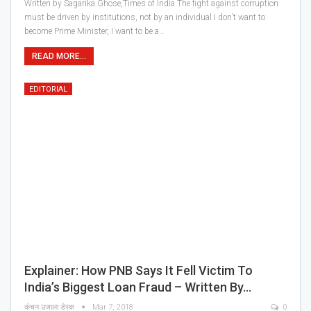
Written by Sagarika.Ghose,Times of India The fight against corruption
must be driven by institutions, not by an individual I don’t want to
become Prime Minister, I want to be a…
READ MORE...
EDITORIAL
Explainer: How PNB Says It Fell Victim To
India’s Biggest Loan Fraud – Written By…
कंचन उजाला डेस्क
Mar 7, 2018
0