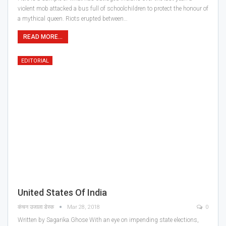
violent mob attacked a bus full of schoolchildren to protect the honour of
a mythical queen. Riots erupted between…
READ MORE...
EDITORIAL
United States Of India
कंचन उजाला डेस्क
Mar 28, 2018
0
Written by Sagarika.Ghose With an eye on impending state elections,