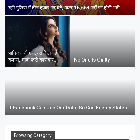
यूपी पुलिस में तीन हजार पद बढ़े, जल्द 16,668 पदों पर होगी भर्ती
पाकिस्तानी एक्ट्रेस ने लगाई
क्लास, शादी करो कारोबार…
No One Is Guilty
If Facebook Can Use Our Data, So Can Enemy States
Browsing Category