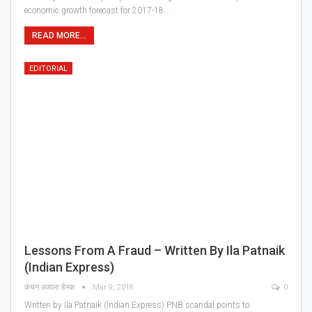
economic growth forecast for 2017-18…
READ MORE...
EDITORIAL
Lessons From A Fraud – Written By Ila Patnaik
(Indian Express)
कंचन उजाला डेस्क
Mar 9, 2018
0
Written by Ila Patnaik (Indian Express) PNB scandal points to