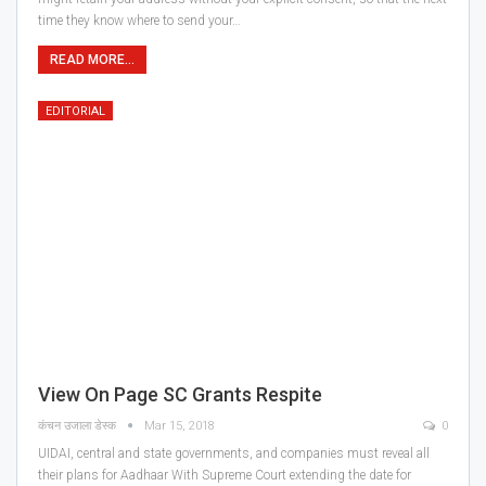
time they know where to send your…
READ MORE...
EDITORIAL
View On Page SC Grants Respite
कंचन उजाला डेस्क
Mar 15, 2018
0
UIDAI, central and state governments, and companies must reveal all
their plans for Aadhaar With Supreme Court extending the date for