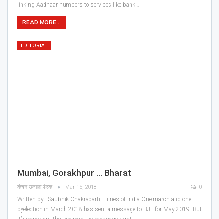
linking Aadhaar numbers to services like bank…
READ MORE...
EDITORIAL
Mumbai, Gorakhpur … Bharat
कंचन उजाला डेस्क
Mar 15, 2018
0
Written by : Saubhik.Chakrabarti, Times of India One march and one
byelection in March 2018 has sent a message to BJP for May 2019. But