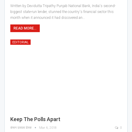
Written by Devidutta Tripathy Punjab National Bank, India's second-
biggest state-run lender, stunned the country's financial sector this
month when it announced it had discovered an…
READ MORE...
EDITORIAL
Keep The Polls Apart
कंचन उजाला डेस्क
Mar 6, 2018
0