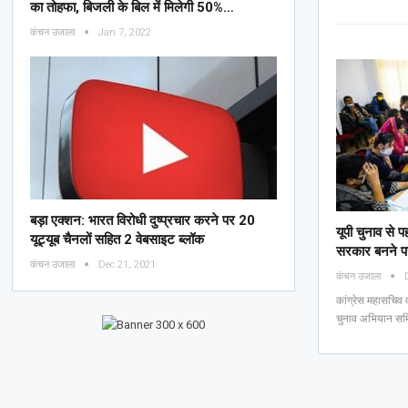
का तोहफा, ब‍िजली के ब‍िल में म‍िलेगी 50%…
कंचन उजाला
Jan 7, 2022
बड़ा एक्शन: भारत विरोधी दुष्प्रचार करने पर 20
यूपी चुनाव से पह
यूट्यूब चैनलों सहित 2 वेबसाइट ब्लॉक
सरकार बनने प
कंचन उजाला
Dec 21, 2021
कंचन उजाला
कांग्रेस महासचिव व 
चुनाव अभियान समि