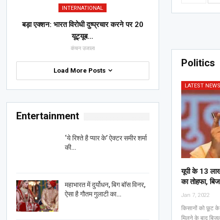
INTERNATIONAL
बड़ा एक्शन: भारत विरोधी दुष्प्रचार करने पर 20
यूट्यूब…
कंचन उजाला
Politics
Load More Posts
LATEST NEW
Entertainment
‘ये रिश्ते है प्यार के’ ऐक्टर समीर शर्मा
की…
यूपी के 13 लाख
का तोहफा, ब‍िज
महाभारत में दुर्योधन, बिग बॉस विनर,
ऐसा है गौतम गुलाटी का…
Jan 7, 2022
किसानों को छूट क
मिलने के बाद बिजल