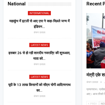
National
Recent 
INTERNATIONAL
महाकुंभ में इटली से आए एमा ने कहा-पिछले जन्म में
इंडियन…
कंचन उजाला
LATEST NEWS
इसबार 26 से हाे रही शारदीय नवरात्रि की शुरूआत,
माता को…
कंचन उजाला
मंत्री एके श
LATEST NEWS
कंचन उजाला
यूपी के 13 लाख किसानों को सीएम योगी आद‍ित्‍यनाथ
प्रयागराज। प्रदेश
का…
आए। आज तीसरे द
कंचन उजाला
PREV
NE